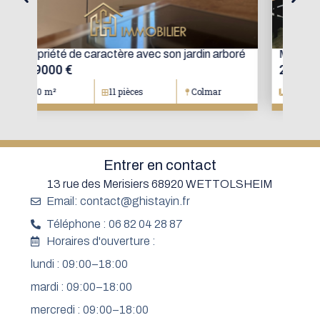
oré
Maison mitoyenne avec jardin
Mai
274300 €
15
102.39 m²
4 pièces
Colmar
1
Entrer en contact
13 rue des Merisiers 68920 WETTOLSHEIM
Email: contact@ghistayin.fr
Téléphone : 06 82 04 28 87
Horaires d'ouverture :
lundi : 09:00–18:00
mardi : 09:00–18:00
mercredi : 09:00–18:00