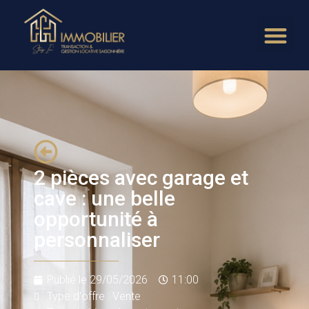
2 pièces avec garage et
cave : une belle
opportunité à
personnaliser
Publié le
29/05/2026
11:00
Type d'offre : Vente