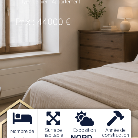
Type de bien : Appartement
Prix : 44000 €
Surface
Exposition
Année de
Nombre de
habitable
construction
NORD