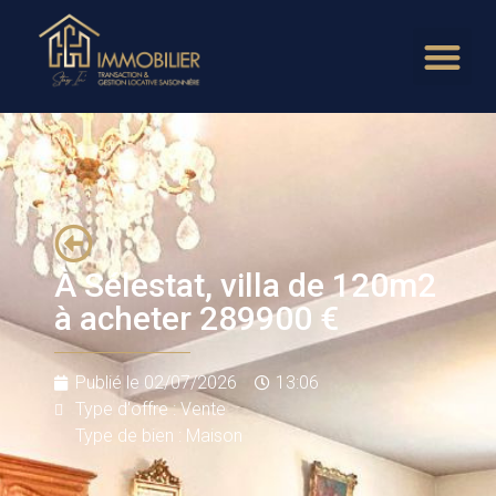
À Sélestat, villa de 120m2
à acheter 289900 €
Publié le
02/07/2026
13:06
Type d'offre : Vente
Type de bien : Maison