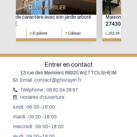
oré
Maison mitoyenne avec jardin
Mai
274300 €
15
102.39 m²
4 pièces
Colmar
1
Entrer en contact
13 rue des Merisiers 68920 WETTOLSHEIM
Email: contact@ghistayin.fr
Téléphone : 06 82 04 28 87
Horaires d'ouverture :
lundi : 09:00–18:00
mardi : 09:00–18:00
mercredi : 09:00–18:00
jeudi : 09:00–18:00