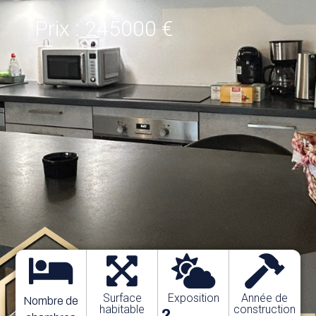
Prix : 245000 €
Surface
Exposition
Année de
Nombre de
habitable
construction
?