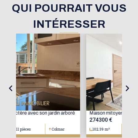
QUI POURRAIT VOUS
INTÉRESSER
oré
Maison mitoyenne avec jardin
Mai
274300 €
15
102.39 m²
4 pièces
Colmar
1