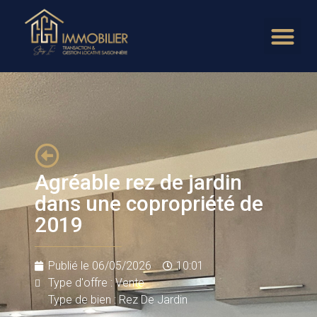
Agréable rez de jardin
dans une copropriété de
2019
Publié le
06/05/2026
10:01
Type d'offre : Vente
Type de bien : Rez De Jardin