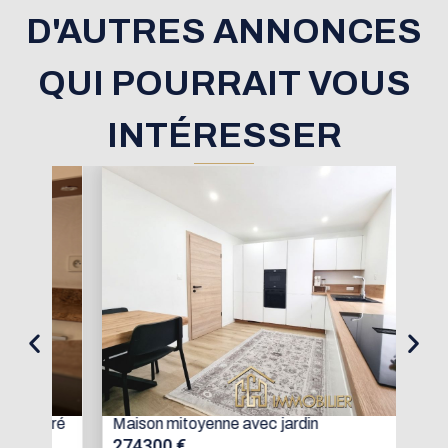
D'AUTRES ANNONCES
QUI POURRAIT VOUS
INTÉRESSER
oré
Maison mitoyenne avec jardin
Mai
274300 €
15