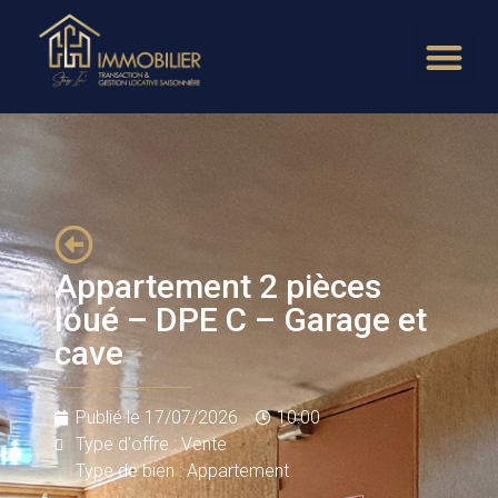
Appartement 2 pièces
loué – DPE C – Garage et
cave
Publié le
17/07/2026
10:00
Type d'offre : Vente
Type de bien : Appartement