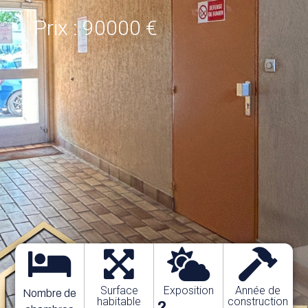
Prix : 90000 €
Surface
Exposition
Année de
Nombre de
habitable
construction
?