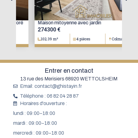
oré
Maison mitoyenne avec jardin
Mai
274300 €
15
102.39 m²
4 pièces
Colmar
1
Entrer en contact
13 rue des Merisiers 68920 WETTOLSHEIM
Email: contact@ghistayin.fr
Téléphone : 06 82 04 28 87
Horaires d'ouverture :
lundi : 09:00–18:00
mardi : 09:00–18:00
mercredi : 09:00–18:00