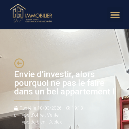
Envie d’investir, alors
pourquoi ne pas le faire
dans un bel appartement !
Publié le
10/03/2026
19:13
Type d'offre : Vente
Type de bien : Duplex