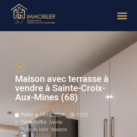
Maison avec terrasse à
vendre à Sainte-Croix-
Aux-Mines (68)
Publié le
18/02/2026
13:02
Type d'offre : Vente
Type de bien : Maison