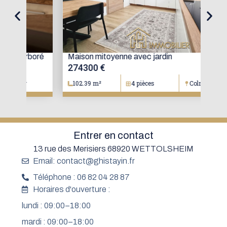
oré
Maison mitoyenne avec jardin
Mai
274300 €
15
102.39 m²
4 pièces
Colmar
1
Entrer en contact
13 rue des Merisiers 68920 WETTOLSHEIM
Email: contact@ghistayin.fr
Téléphone : 06 82 04 28 87
Horaires d'ouverture :
lundi : 09:00–18:00
mardi : 09:00–18:00