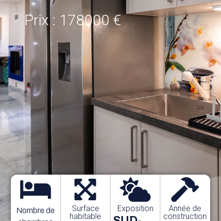
Prix : 178000 €
Surface
Exposition
Année de
Nombre de
habitable
construction
SUD-