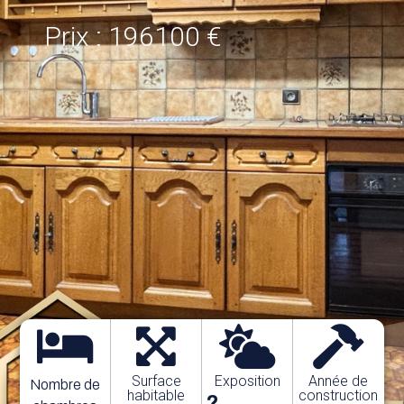
Prix : 196100 €
Surface
Exposition
Année de
Nombre de
habitable
construction
?