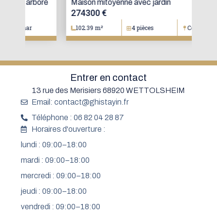
oré
Maison mitoyenne avec jardin
Mai
274300 €
15
102.39 m²
4 pièces
Colmar
1
Entrer en contact
13 rue des Merisiers 68920 WETTOLSHEIM
Email: contact@ghistayin.fr
Téléphone : 06 82 04 28 87
Horaires d'ouverture :
lundi : 09:00–18:00
mardi : 09:00–18:00
mercredi : 09:00–18:00
jeudi : 09:00–18:00
vendredi : 09:00–18:00