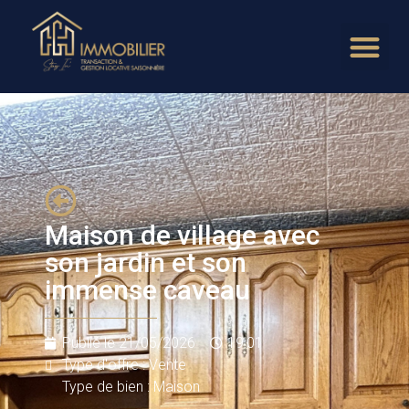
Maison de village avec
son jardin et son
immense caveau
Publié le
21/05/2026
19:01
Type d'offre : Vente
Type de bien : Maison