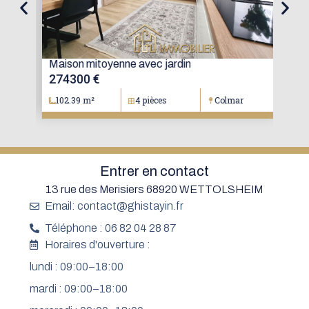
oré
Maison mitoyenne avec jardin
Mai
274300 €
15
102.39 m²
4 pièces
Colmar
1
Entrer en contact
13 rue des Merisiers 68920 WETTOLSHEIM
Email: contact@ghistayin.fr
Téléphone : 06 82 04 28 87
Horaires d'ouverture :
lundi : 09:00–18:00
mardi : 09:00–18:00