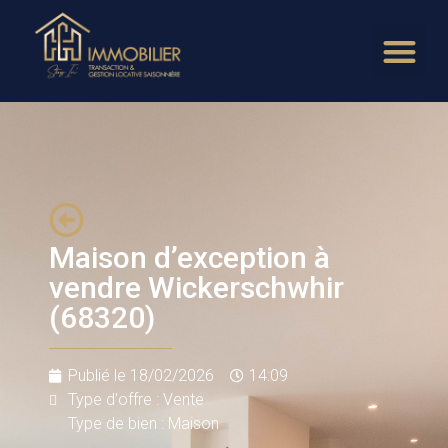
Maison d’exception à
vendre Wickerschwhir
(68320)
Publié le
18/02/2026
14:09
Type d'offre : Vente
Type de bien : Maison