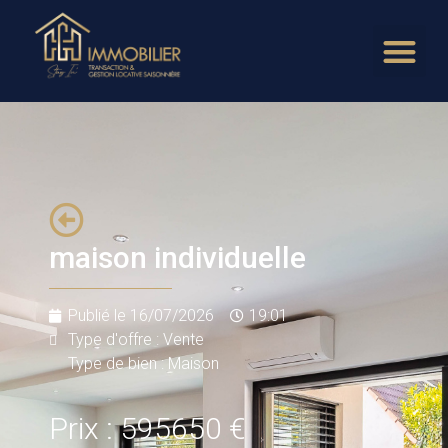
maison individuelle
Publié le
16/07/2026
19:01
Type d'offre : Vente
Type de bien : Maison
Prix : 595650 €