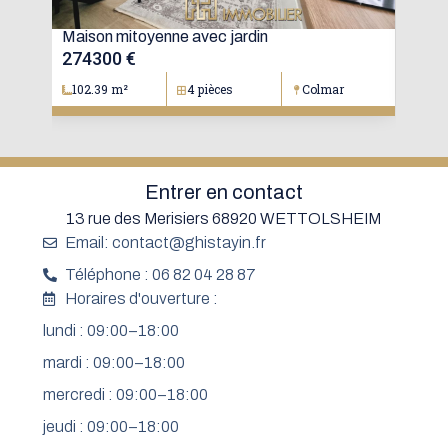
oré
Maison mitoyenne avec jardin
Mai
274300 €
15
102.39 m²
4 pièces
Colmar
1
Entrer en contact
13 rue des Merisiers 68920 WETTOLSHEIM
Email: contact@ghistayin.fr
Téléphone : 06 82 04 28 87
Horaires d'ouverture :
lundi : 09:00–18:00
mardi : 09:00–18:00
mercredi : 09:00–18:00
jeudi : 09:00–18:00