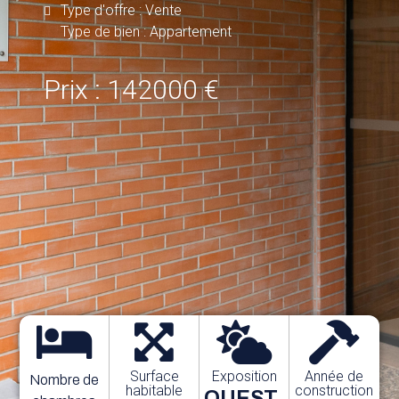
Type d'offre : Vente
Type de bien : Appartement
Prix : 142000 €
Surface
Exposition
Année de
Nombre de
habitable
construction
OUEST