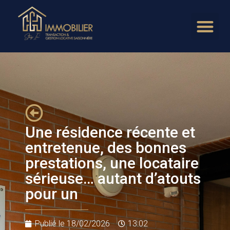
Une résidence récente et
entretenue, des bonnes
prestations, une locataire
sérieuse… autant d’atouts
pour un
Publié le
18/02/2026
13:02