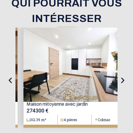
QUI POURRAIT VOUS
INTÉRESSER
oré
Maison mitoyenne avec jardin
Mai
274300 €
15
102.39 m²
4 pièces
Colmar
1