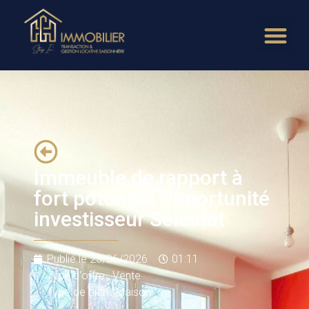
Immeuble de rapport à
fort potentiel Opportunité
investisseur Sélestat
Publié le
23/06/2026
01:11
Type d'offre : Vente
Type de bien : Maison