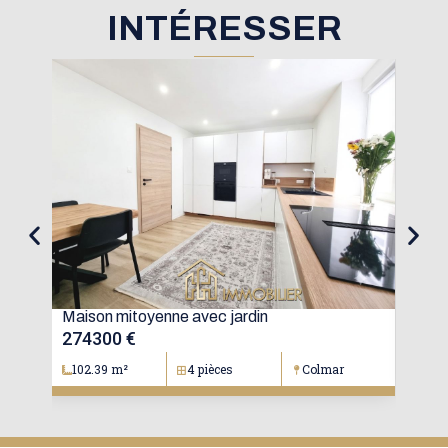
INTÉRESSER
oré
Maison mitoyenne avec jardin
Mai
274300 €
15
102.39 m²
4 pièces
Colmar
1