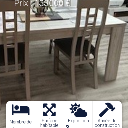
Prix : 133000 €
Surface
Exposition
Année de
Nombre de
habitable
construction
?