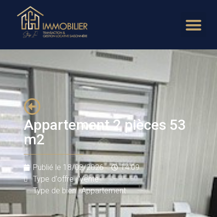
Appartement 2 pièces 53
m2
Publié le
18/02/2026
14:09
Type d'offre : Vente
Type de bien : Appartement