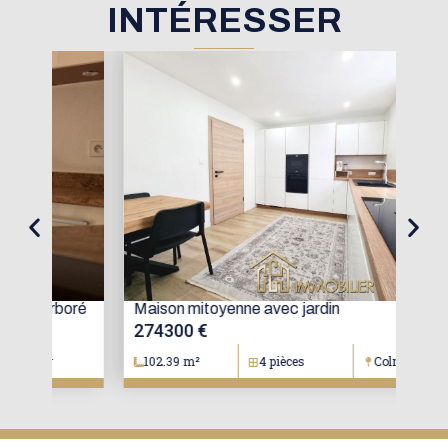
INTÉRESSER
oré
Maison mitoyenne avec jardin
Mai
274300 €
15
102.39 m²
4 pièces
Colmar
1