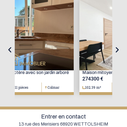
oré
Maison mitoyenne avec jardin
Mai
274300 €
15
102.39 m²
4 pièces
Colmar
1
Entrer en contact
13 rue des Merisiers 68920 WETTOLSHEIM