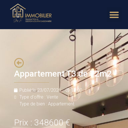
Appartement T3 de 72m2
Publié le
23/07/2026
12:00
Type d'offre : Vente
Type de bien : Appartement
Prix : 348600 €