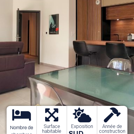
Surface
Exposition
Année de
Nombre de
habitable
construction
SUD