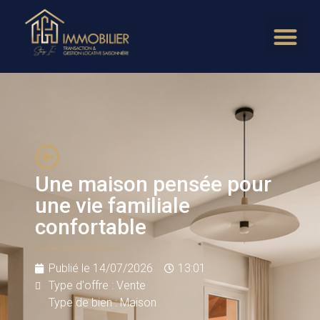
Une maison pensée pour
une vie familiale
confortable
Publié le
14/07/2026
13:01
Type d'offre : Vente
Type de bien : Maison