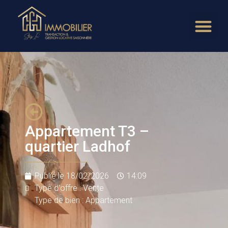
Appartement T3 –
quartier Ladhof
Publié le
18/02/2026
14:09
Type d'offre : Vente
Type de bien : Appartement