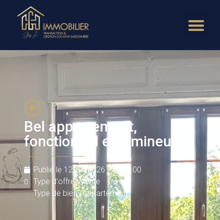
Bel appartement,
fonctionnel et lumineux
Publié le
12/01/2026
03:00
Type d'offre : Vente
Type de bien : Appartement