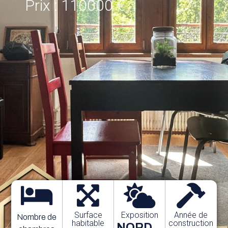
Prix : 110000 €
Surface
Exposition
Année de
Nombre de
habitable
construction
NORD