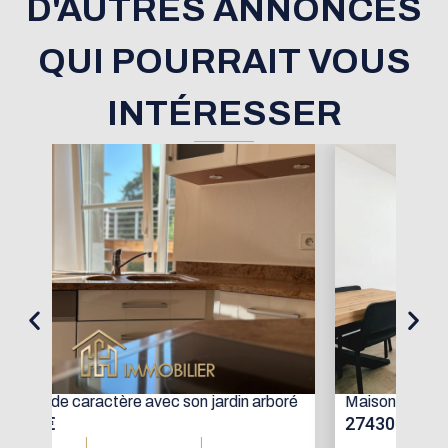
D'AUTRES ANNONCES
QUI POURRAIT VOUS
INTÉRESSER
oré
Maison mitoyenne avec jardin
Mai
274300 €
15