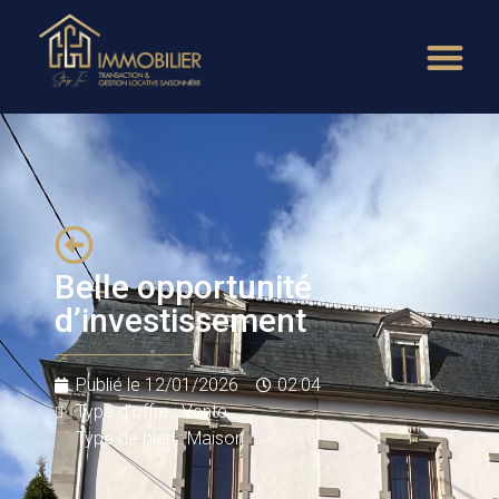
Belle opportunité
d’investissement
Publié le
12/01/2026
02:04
Type d'offre : Vente
Type de bien : Maison