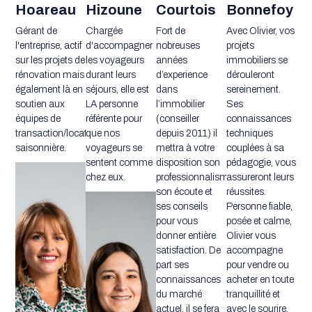
Hoareau
Hizoune
Courtois
Bonnefoy
Gérant de
Chargée
Fort de
Avec Olivier, vos
l'entreprise, actif
d'accompagner
nobreuses
projets
sur les projets de
les voyageurs
années
immobiliers se
rénovation mais
durant leurs
d’experience
dérouleront
également là en
séjours, elle est
dans
sereinement.
soutien aux
LA personne
l’immobilier
Ses
équipes de
référente pour
(conseiller
connaissances
transaction/location
que nos
depuis 2011) il
techniques
saisonnière.
voyageurs se
mettra à votre
couplées à sa
sentent comme
disposition son
pédagogie, vous
chez eux.
professionnalisme,
assureront leurs
son écoute et
réussites.
ses conseils
Personne fiable,
pour vous
posée et calme,
donner entière
Olivier vous
satisfaction. De
accompagne
part ses
pour vendre ou
connaissances
acheter en toute
du marché
tranquillité et
actuel, il se fera
avec le sourire.