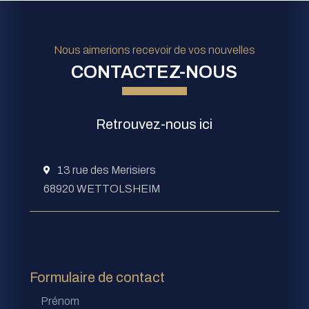
Nous aimerions recevoir de vos nouvelles
CONTACTEZ-NOUS
À
GE
VE
votr
Retrouvez-nous ici
LO
ES
écou
SA
13 rue des Merisiers
68920 WETTOLSHEIM
Formulaire de contact