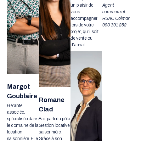
un plaisir de
Agent
vous
commercial
accompagner
RSAC Colmar
lors de votre
990 391 252
projet, qu’il soit
de vente ou
d’achat.
Margot
Goublaire
Romane
Gérante
Clad
associée,
spécialisée dans
Fait parti du pôle
le domaine de la
Gestion locative
location
saisonnière.
saisonnière. Elle
Grâce à son