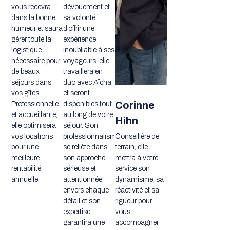
vous recevra
dévouement et
dans la bonne
sa volonté
humeur et saura
d’offrir une
gérer toute la
expérience
logistique
inoubliable à ses
nécessaire pour
voyageurs, elle
de beaux
travaillera en
séjours dans
duo avec Aïcha
vos gîtes.
et seront
Corinne
Professionnelle
disponibles tout
et accueillante,
au long de votre
Hihn
elle optimisera
séjour. Son
vos locations
professionnalisme
Conseillère de
pour une
se reflète dans
terrain, elle
meilleure
son approche
mettra à votre
rentabilité
sérieuse et
service son
annuelle.
attentionnée
dynamisme, sa
envers chaque
réactivité et sa
détail et son
rigueur pour
expertise
vous
garantira une
accompagner