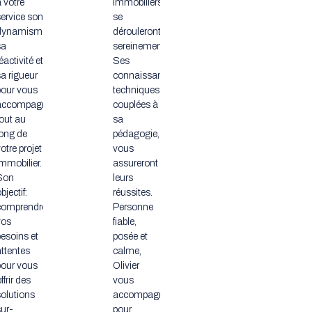
 votre
immobiliers
service son
se
dynamisme,
dérouleront
sa
sereinement.
éactivité et
Ses
a rigueur
connaissances
pour vous
techniques
accompagner
couplées à
tout au
sa
long de
pédagogie,
otre projet
vous
mmobilier.
assureront
Son
leurs
bjectif:
réussites.
comprendre
Personne
vos
fiable,
besoins et
posée et
attentes
calme,
pour vous
Olivier
ffrir des
vous
solutions
accompagne
sur-
pour