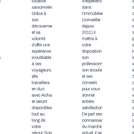
s
locative
d’experience
à
saisonnière.
dans
Grâce à
l’immobilier
son
(conseiller
dévouement
depuis
r
et sa
2011) il
s
volonté
mettra à
d’offrir une
votre
expérience
disposition
s
inoubliable
son
à ses
professionnalisme,
v
voyageurs,
son écoute
i
elle
et ses
travaillera
conseils
o
en duo
pour vous
avec Aïcha
donner
et seront
entière
disponibles
satisfaction.
tout au
De part ses
long de
connaissances
o
votre
du marché
séjour. Son
actuel, il se