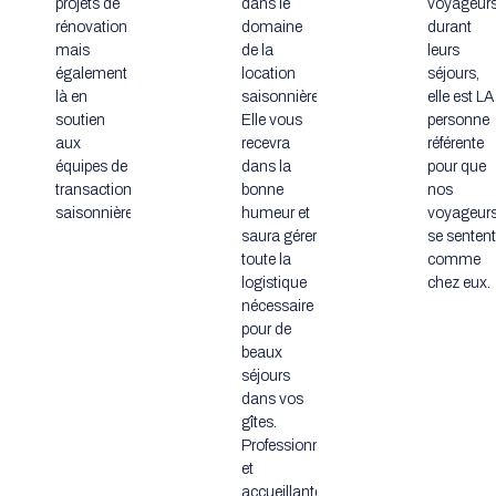
projets de
dans le
voyageur
rénovation
domaine
durant
mais
de la
leurs
également
location
séjours,
là en
saisonnière.
elle est LA
soutien
Elle vous
personne
aux
recevra
référente
équipes de
dans la
pour que
transaction/location
bonne
nos
saisonnière.
humeur et
voyageur
saura gérer
se sentent
toute la
comme
logistique
chez eux.
nécessaire
pour de
beaux
séjours
dans vos
gîtes.
Professionnelle
et
accueillante,