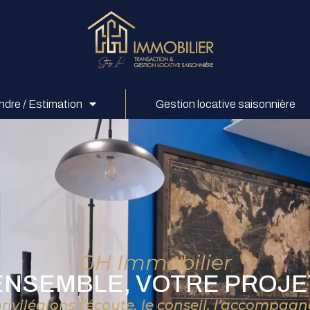
ndre / Estimation
Gestion locative saisonnière
GH Immobilier
ENSEMBLE, VOTRE PROJET
rivilégions l’écoute, le conseil, l’accompag