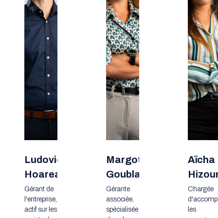
Ludovic
Margot
Aïcha
Hoareau
Goublaire
Hizou
Gérant de
Gérante
Chargée
l'entreprise,
associée,
d'accomp
actif sur les
spécialisée
les