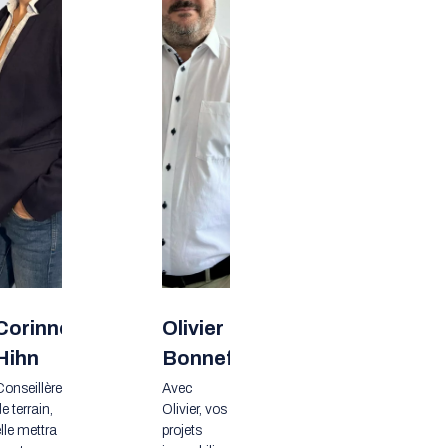
Corinne
Olivier
Hihn
Bonnefoy
Conseillère
Avec
e terrain,
Olivier, vos
lle mettra
projets