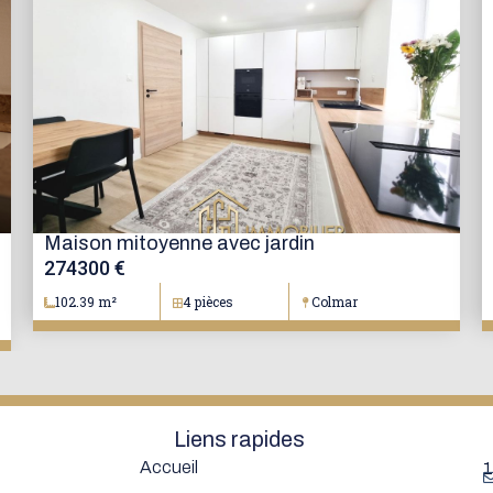
VENDU
Maison de ville
154000 €
125 m²
5 pièces
Selestat
Liens rapides
Accueil
1