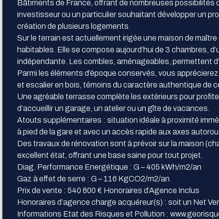
Bâtiments de France, offrant de nombreuses possibilités d
investisseur ou un particulier souhaitant développer un proj
création de plusieurs logements.
Sur le terrain est actuellement irigée une maison de maîtr
habitables. Elle se compose aujourd’hui de 3 chambres, d’u
indépendante. Les combles, aménageables, permettent d’
Parmi les éléments d’époque conservés, vous apprécierez
et escalier en bois, témoins du caractère authentique de ce
Une agréable terrasse complète les extérieurs pour profit
d’accueillir un garage, un atelier ou un gîte de vacances.
Atouts supplémentaires : situation idéale à proximité im
à pied de la gare et avec un accès rapide aux axes autorout
Des travaux de rénovation sont à prévoir sur la maison (cha
excellent état, offrant une base saine pour tout projet.
Diag. Performance Energétique : G – 405 kWh/m2/an
Gaz à effet de serre : G – 116 KgCO2/m2/an
Prix de vente : 540 800 € Honoraires d’Agence Inclus
Honoraires d’agence charge acquéreur(s) : soit un Net V
Informations Etat des Risques et Pollution : www.georisqu