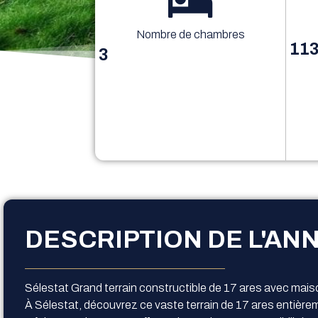
Nombre de chambres
113
3
DESCRIPTION DE L'AN
Sélestat Grand terrain constructible de 17 ares avec mais
À Sélestat, découvrez ce vaste terrain de 17 ares entière