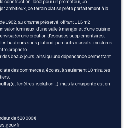
e construction. Idéal pour un promoteur, un
et ambitieux, ce terrain plat se prête parfaitement à la
e de 1902, au charme préservé, offrant 113 m2
n salon lumineux, d’une salle à manger et d’une cuisine
envisager une création d’espaces supplémentaires.
 les hauteurs sous plafond, parquets massifs, moulures
tte propriété.
er des beaux jours, ainsi qu’une dépendance permettant
médiate des commerces, écoles, à seulement 10 minutes
iers.
uffage, fenêtres, isolation…), mais la charpente est en
endeur de 520 000€
es.gouv.fr