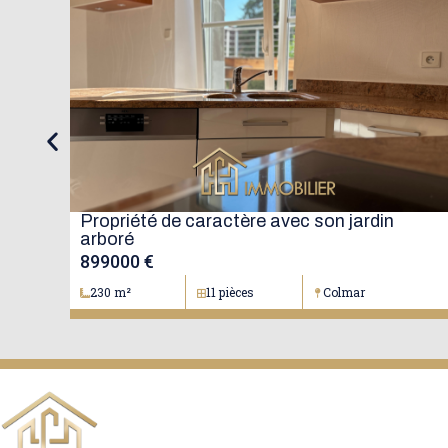
Maison mitoyenne avec jardin
274300 €
102.39 m²
4 pièces
Colmar