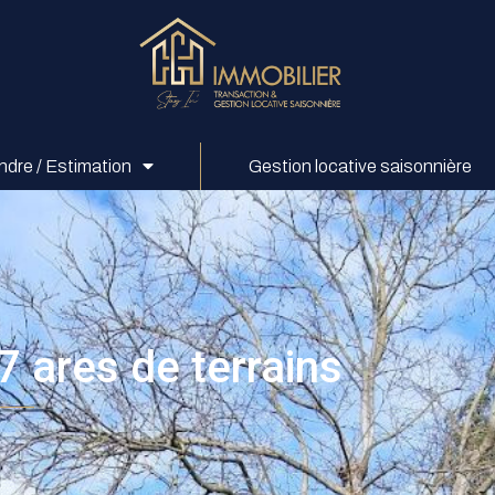
ndre / Estimation
Gestion locative saisonnière
7 ares de terrains