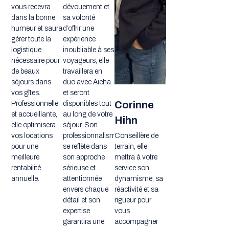
vous recevra
dévouement et
dans la bonne
sa volonté
humeur et saura
d’offrir une
gérer toute la
expérience
logistique
inoubliable à ses
nécessaire pour
voyageurs, elle
de beaux
travaillera en
séjours dans
duo avec Aïcha
vos gîtes.
et seront
Corinne
Professionnelle
disponibles tout
et accueillante,
au long de votre
Hihn
elle optimisera
séjour. Son
vos locations
professionnalisme
Conseillère de
pour une
se reflète dans
terrain, elle
meilleure
son approche
mettra à votre
rentabilité
sérieuse et
service son
annuelle.
attentionnée
dynamisme, sa
envers chaque
réactivité et sa
détail et son
rigueur pour
expertise
vous
garantira une
accompagner