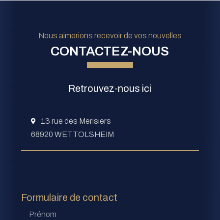
Nous aimerions recevoir de vos nouvelles
CONTACTEZ-NOUS
À
GE
VE
votr
Retrouvez-nous ici
LO
ES
écou
SA
13 rue des Merisiers
68920 WETTOLSHEIM
Formulaire de contact