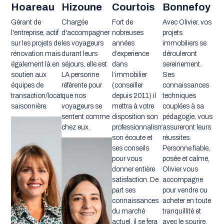
Hoareau
Hizoune
Courtois
Bonnefoy
Gérant de
Chargée
Fort de
Avec Olivier, vos
l'entreprise, actif
d'accompagner
nobreuses
projets
sur les projets de
les voyageurs
années
immobiliers se
rénovation mais
durant leurs
d’experience
dérouleront
également là en
séjours, elle est
dans
sereinement.
soutien aux
LA personne
l’immobilier
Ses
équipes de
référente pour
(conseiller
connaissances
transaction/location
que nos
depuis 2011) il
techniques
saisonnière.
voyageurs se
mettra à votre
couplées à sa
sentent comme
disposition son
pédagogie, vous
chez eux.
professionnalisme,
assureront leurs
son écoute et
réussites.
ses conseils
Personne fiable,
pour vous
posée et calme,
donner entière
Olivier vous
satisfaction. De
accompagne
part ses
pour vendre ou
connaissances
acheter en toute
du marché
tranquillité et
actuel, il se fera
avec le sourire.