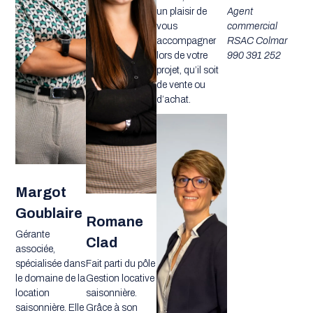
un plaisir de
Agent
vous
commercial
accompagner
RSAC Colmar
lors de votre
990 391 252
projet, qu’il soit
de vente ou
d’achat.
Margot
Goublaire
Romane
Gérante
Clad
associée,
spécialisée dans
Fait parti du pôle
le domaine de la
Gestion locative
location
saisonnière.
saisonnière. Elle
Grâce à son